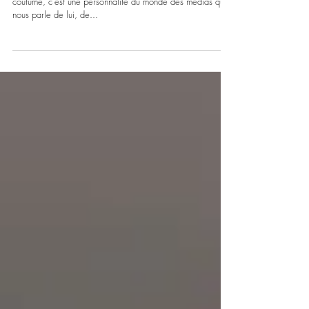
Nouvelle édition du Regard de l'expert. Une fois n'est pas
coutume, c'est une personnalité du monde des médias qui
nous parle de lui, de...