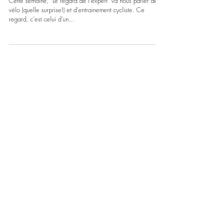
L'ENTRAINEMENT CYCLISTE PAR
NIELS BROUZES
Cette semaine, "Le regard de l'expert" va nous parler de
vélo (quelle surprise!) et d'entrainement cycliste. Ce
regard, c'est celui d'un...