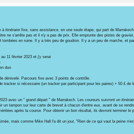
à itinéraire fixe, sans assistance, en une seule étape, qui part de Marrakech
ètre ne s'arrête pas et il n'y a pas de prix. Elle emprunte des pistes de gravie
 tombées en ruine. Il y a très peu de goudron. Il y a un peu de marche, et pa
u 11 février 2023 et j'y serai
c
 en duo
dénivelé. Parcours fixe avec 3 points de contrôle.
e tracker si nécessaire (un tracker par participant pour les paires) + 50 £ de
023 avec un " grand départ " de Marrakech. Les coureurs suivront un itinérair
nir un tampon sur leur carte de brevet à chacun d'entre eux, avant de se rendre 
itées après la course. Pour obtenir un bon résultat, ils devront terminer le parc
timée, mais comme Mike Hall l'a dit un jour, "Rien de ce qui vaut la peine n'es