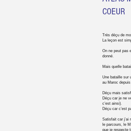
COEUR
Très déçu de m
La leçon est sim
On ne peut pas e
donné.
Mais quelle batail
Une bataille sur
au Maroc depuis 
Déçu mais satisf
Déçu car je ne ve
c’est ainsi).
Déçu car c’est p
Satisfait car j’ai
le parcours, le M
que je respecte t