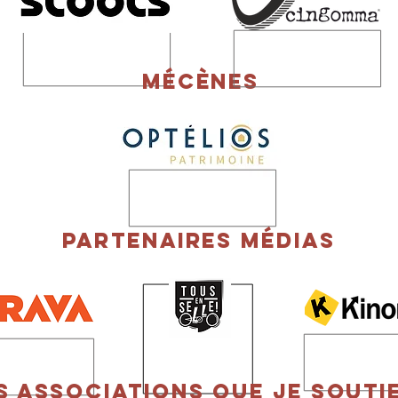
Mécènes
partenaires MÉDIAS
s associations que je souti