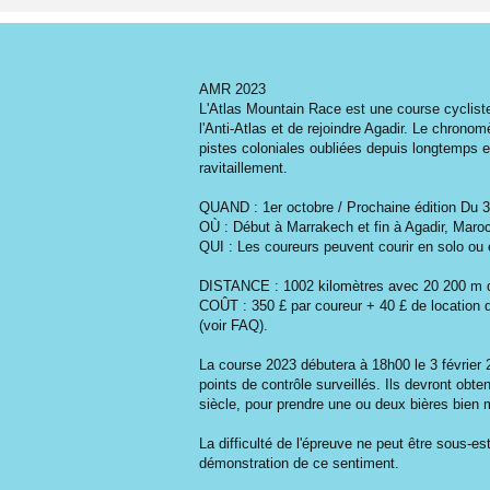
AMR 2023
L'Atlas Mountain Race est une course cycliste 
l'Anti-Atlas et de rejoindre Agadir. Le chronom
pistes coloniales oubliées depuis longtemps et
ravitaillement.
QUAND : 1er octobre / Prochaine édition Du 3 a
OÙ : Début à Marrakech et fin à Agadir, Maro
QUI : Les coureurs peuvent courir en solo ou
DISTANCE : 1002 kilomètres avec 20 200 m de 
COÛT : 350 £ par coureur + 40 £ de location d
(voir FAQ).
La course 2023 débutera à 18h00 le 3 février 2
points de contrôle surveillés. Ils devront obte
siècle, pour prendre une ou deux bières bien mér
La difficulté de l'épreuve ne peut être sous-es
démonstration de ce sentiment.