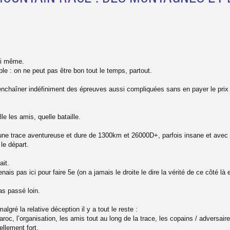
oi même.
ple : on ne peut pas être bon tout le temps, partout.
nchaîner indéfiniment des épreuves aussi compliquées sans en payer le pri
le les amis, quelle bataille.
 une trace aventureuse et dure de 1300km et 26000D+, parfois insane et avec
le départ.
ait.
nais pas ici pour faire 5e (on a jamais le droite le dire la vérité de ce côté l
as passé loin.
 malgré la relative déception il y a tout le reste :
aroc, l’organisation, les amis tout au long de la trace, les copains / adversaire
ellement fort.