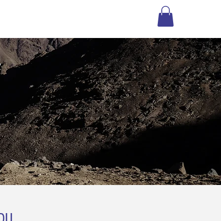
More
E
DU