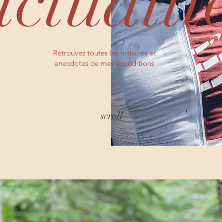
actualit
Retrouvez toutes les histoires et
anecdotes de mes expéditions
scroll