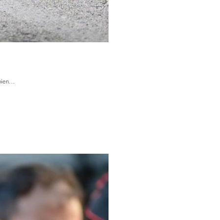
ien...