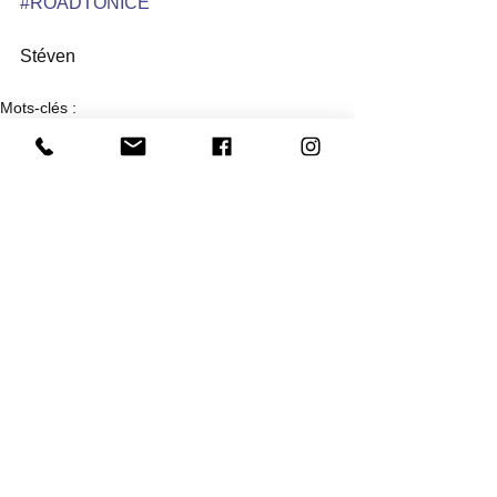
#ROADTONICE
Stéven 
Mots-clés :
triathlon
entrainement
course à pied
cyclisme
ironman
cycling
training
marseille cassis
jogging international
2014
2 commentaires
Rédigez un commentaire...
Les plus récents